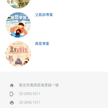
父親節專案
壽星專案
home
新北市萬里區海景路一號
phonelink_ring
02-2492-5511
print
02-2492-1511