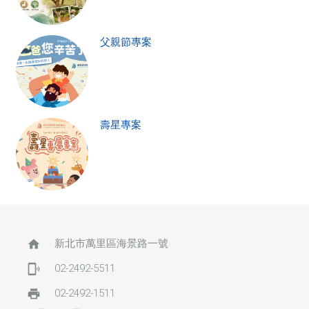
父親節專案
壽星專案
home
新北市萬里區海景路一號
phonelink_ring
02-2492-5511
print
02-2492-1511