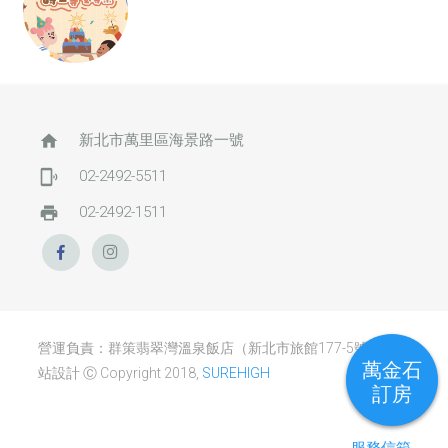
home
新北市萬里區海景路一號
phonelink_ring
02-2492-5511
print
02-2492-1511
營運負責：群策翡翠灣溫泉飯店（新北市旅館177-5號） / 網
萬金石
站設計 Ⓒ Copyright 2018,
SUREHIGH
訂房