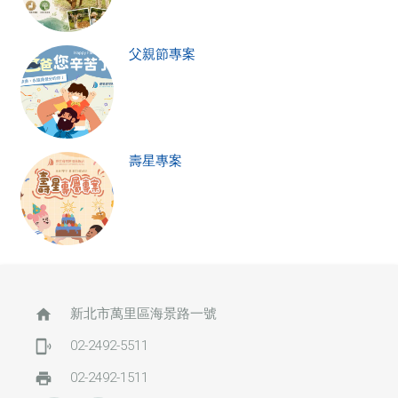
父親節專案
壽星專案
home
新北市萬里區海景路一號
phonelink_ring
02-2492-5511
print
02-2492-1511