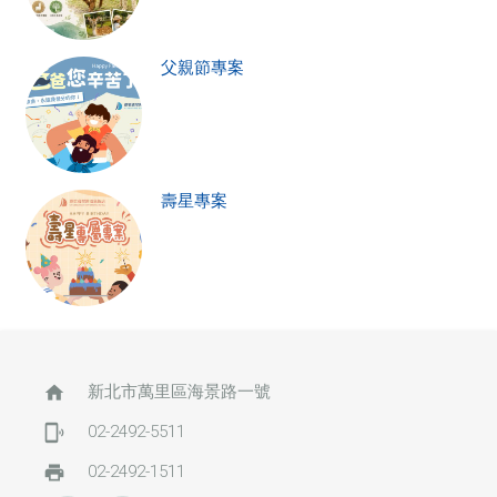
父親節專案
壽星專案
home
新北市萬里區海景路一號
phonelink_ring
02-2492-5511
print
02-2492-1511