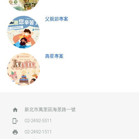
父親節專案
壽星專案
home
新北市萬里區海景路一號
phonelink_ring
02-2492-5511
print
02-2492-1511