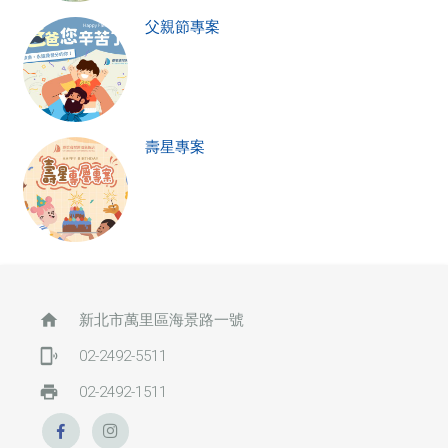
父親節專案
壽星專案
home
新北市萬里區海景路一號
phonelink_ring
02-2492-5511
print
02-2492-1511