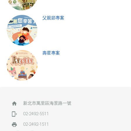
父親節專案
壽星專案
home
新北市萬里區海景路一號
phonelink_ring
02-2492-5511
print
02-2492-1511