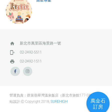
壽星專案
home
新北市萬里區海景路一號
phonelink_ring
02-2492-5511
print
02-2492-1511
營運負責：群策翡翠灣溫泉飯店（新北市旅館177-5號） / 網
萬金石
站設計 Ⓒ Copyright 2018,
SUREHIGH
訂房