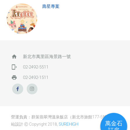
壽星專案
home
新北市萬里區海景路一號
phonelink_ring
02-2492-5511
print
02-2492-1511
營運負責：群策翡翠灣溫泉飯店（新北市旅館177-5號） / 網
萬金石
站設計 Ⓒ Copyright 2018,
SUREHIGH