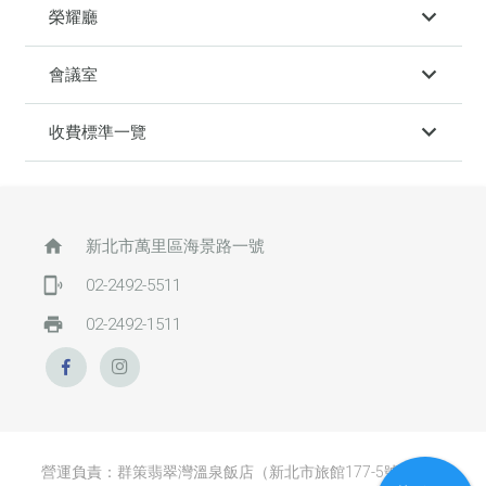
榮耀廳
會議室
收費標準一覽
home
新北市萬里區海景路一號
phonelink_ring
02-2492-5511
print
02-2492-1511
營運負責：群策翡翠灣溫泉飯店（新北市旅館177-5號） / 網