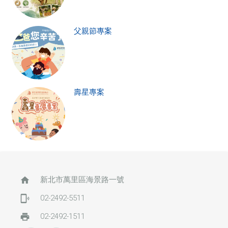
父親節專案
壽星專案
home
新北市萬里區海景路一號
phonelink_ring
02-2492-5511
print
02-2492-1511