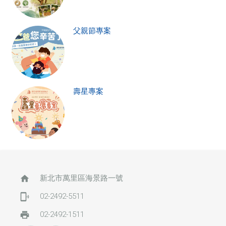
父親節專案
壽星專案
home
新北市萬里區海景路一號
phonelink_ring
02-2492-5511
print
02-2492-1511