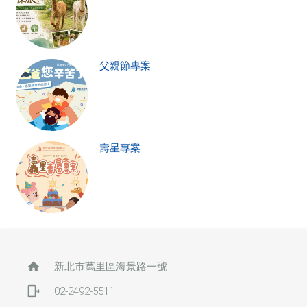
父親節專案
壽星專案
home
新北市萬里區海景路一號
phonelink_ring
02-2492-5511