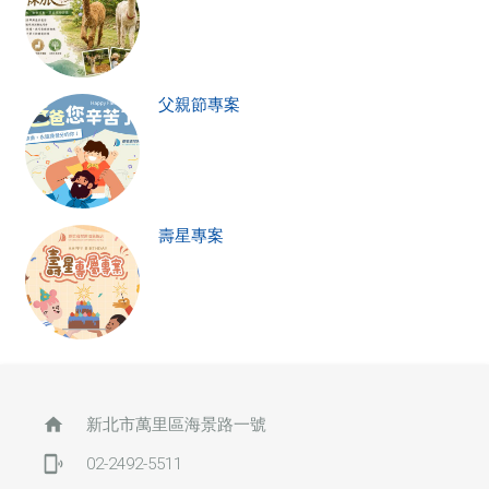
父親節專案
壽星專案
home
新北市萬里區海景路一號
phonelink_ring
02-2492-5511