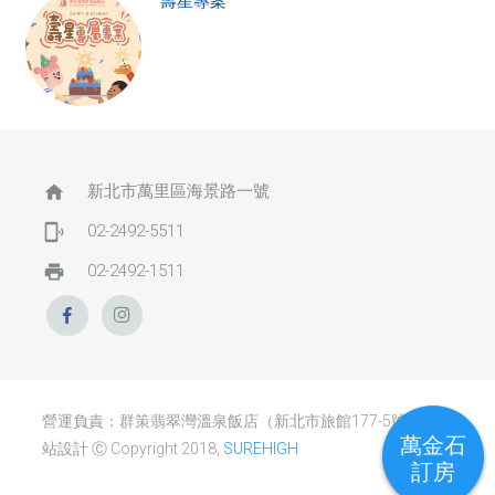
壽星專案
home
新北市萬里區海景路一號
phonelink_ring
02-2492-5511
print
02-2492-1511
營運負責：群策翡翠灣溫泉飯店（新北市旅館177-5號） / 網
萬金石
站設計 Ⓒ Copyright 2018,
SUREHIGH
訂房