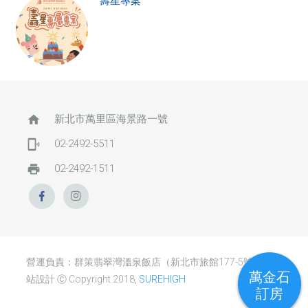
壽星專案
home
新北市萬里區海景路一號
phonelink_ring
02-2492-5511
print
02-2492-1511
營運負責：群策翡翠灣溫泉飯店（新北市旅館177-5號） / 網
萬金石
站設計 Ⓒ Copyright 2018,
SUREHIGH
訂房