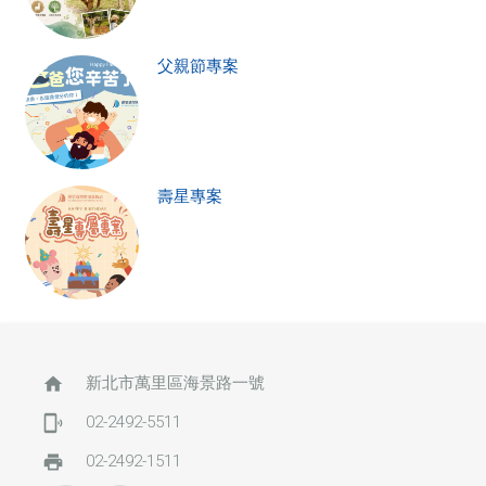
父親節專案
壽星專案
home
新北市萬里區海景路一號
phonelink_ring
02-2492-5511
print
02-2492-1511