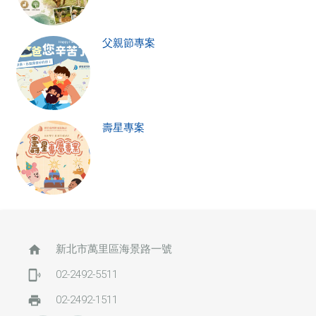
父親節專案
壽星專案
home
新北市萬里區海景路一號
phonelink_ring
02-2492-5511
print
02-2492-1511