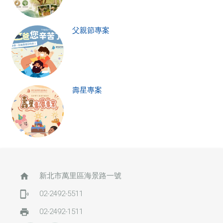
父親節專案
壽星專案
home
新北市萬里區海景路一號
phonelink_ring
02-2492-5511
print
02-2492-1511