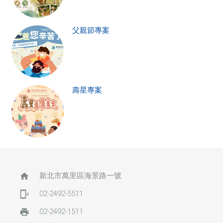
父親節專案
壽星專案
home
新北市萬里區海景路一號
phonelink_ring
02-2492-5511
print
02-2492-1511