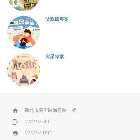
父親節專案
壽星專案
home
新北市萬里區海景路一號
phonelink_ring
02-2492-5511
print
02-2492-1511