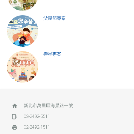
父親節專案
壽星專案
home
新北市萬里區海景路一號
phonelink_ring
02-2492-5511
print
02-2492-1511