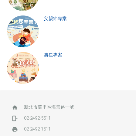
父親節專案
壽星專案
home
新北市萬里區海景路一號
phonelink_ring
02-2492-5511
print
02-2492-1511