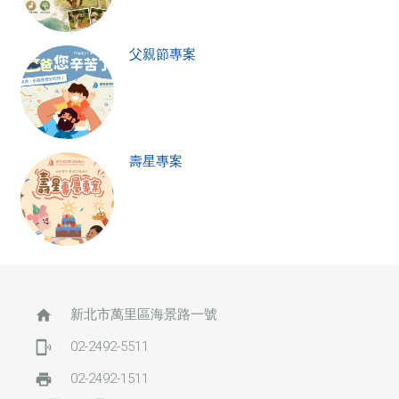
父親節專案
壽星專案
home
新北市萬里區海景路一號
phonelink_ring
02-2492-5511
print
02-2492-1511