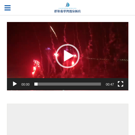
視
訊
播
放
器
00:00
00:47
餐點介紹