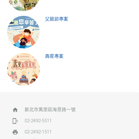
父親節專案
壽星專案
home
新北市萬里區海景路一號
phonelink_ring
02-2492-5511
print
02-2492-1511